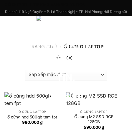
Skip
CÔNG TY TNHH THƯƠNG MẠI & DỊCH VỤ FICA
to
Địa chỉ: 119 Ngô Quyền - P. Lê Thanh Nghị - TP. Hải Phòng(Hải Dương cũ)
content
TRANG CHỦ
/
Ổ CỨNG LAPTOP
LỌC
Ổ CỨNG LAPTOP
Ổ CỨNG LAPTOP
Ổ cứng M2 SSD RCE
ổ cứng hdd 500gb tem fpt
128GB
980.000
₫
590.000
₫