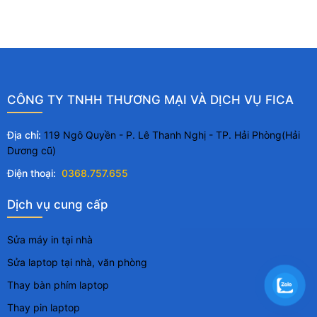
CÔNG TY TNHH THƯƠNG MẠI VÀ DỊCH VỤ FICA
Địa chỉ:
119 Ngô Quyền - P. Lê Thanh Nghị - TP. Hải Phòng(Hải
Dương cũ)
Điện thoại:
0368.757.655
Dịch vụ cung cấp
Sửa máy in tại nhà
Sửa laptop tại nhà, văn phòng
Thay bàn phím laptop
Thay pin laptop