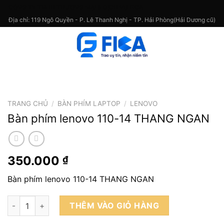
Skip
CÔNG TY TNHH THƯƠNG MẠI & DỊCH VỤ FICA
to
Địa chỉ: 119 Ngô Quyền - P. Lê Thanh Nghị - TP. Hải Phòng(Hải Dương cũ)
content
TRANG CHỦ
/
BÀN PHÍM LAPTOP
/
LENOVO
Bàn phím lenovo 110-14 THANG NGAN
350.000
₫
Bàn phím lenovo 110-14 THANG NGAN
Bàn phím lenovo 110-14 THANG NGAN số lượng
THÊM VÀO GIỎ HÀNG