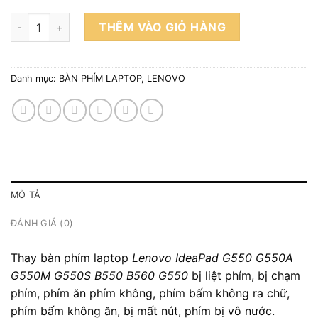
Bàn phím lenovo G550 số lượng
THÊM VÀO GIỎ HÀNG
Danh mục:
BÀN PHÍM LAPTOP
,
LENOVO
MÔ TẢ
ĐÁNH GIÁ (0)
Thay bàn phím laptop
Lenovo IdeaPad G550 G550A
G550M G550S B550 B560 G550
bị liệt phím, bị chạm
phím, phím ăn phím không, phím bấm không ra chữ,
phím bấm không ăn, bị mất nút, phím bị vô nước.