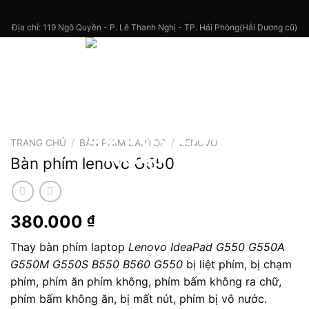
Skip
CÔNG TY TNHH THƯƠNG MẠI & DỊCH VỤ FICA
to
Địa chỉ: 119 Ngô Quyền - P. Lê Thanh Nghị - TP. Hải Phòng(Hải Dương cũ)
content
TRANG CHỦ
/
BÀN PHÍM LAPTOP
/
LENOVO
Bàn phím lenovo G550
380.000
₫
Thay bàn phím laptop
Lenovo IdeaPad G550 G550A
G550M G550S B550 B560 G550
bị liệt phím, bị chạm
phím, phím ăn phím không, phím bấm không ra chữ,
phím bấm không ăn, bị mất nút, phím bị vô nước.