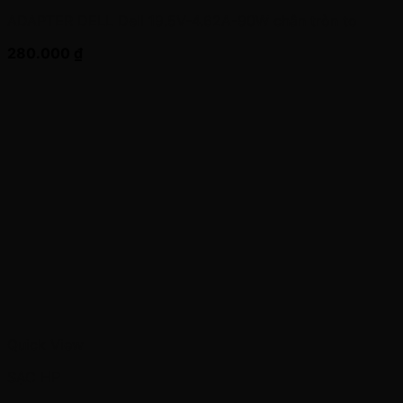
ADAPTER DELL Dell 19.5V-4.62A-90W chân tròn to
280.000
₫
Quick View
SẠC HP