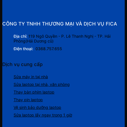
CÔNG TY TNHH THƯƠNG MẠI VÀ DỊCH VỤ FICA
Địa chỉ:
119 Ngô Quyền - P. Lê Thanh Nghị - TP. Hải
Phòng(Hải Dương cũ)
Điện thoại:
0368.757.655
Dịch vụ cung cấp
Sửa máy in tại nhà
Sửa laptop tại nhà, văn phòng
Thay bàn phím laptop
Thay pin laptop
Vệ sinh bảo dưỡng laptop
Sửa laptop lấy ngay trong 1 giờ