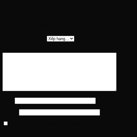
Chưa có đánh giá nào.
Hãy là người đầu tiên nhận xét “Dây sạc
Macbook Pro Magsafe 1”
Đánh giá của bạn
*
Đánh giá của bạn
*
Tên
*
Email
*
Lưu tên của tôi, email, và trang web trong trình duyệt
này cho lần bình luận kế tiếp của tôi.