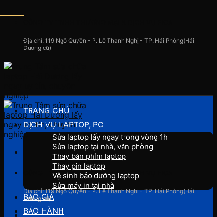
Skip
to
CÔNG TY TNHH THƯƠNG MẠI & DỊCH VỤ FICA
content
Địa chỉ: 119 Ngô Quyền - P. Lê Thanh Nghị - TP. Hải Phòng(Hải
Dương cũ)
TRANG CHỦ
DỊCH VỤ LAPTOP, PC
Sửa laptop lấy ngay trong vòng 1h
Sửa laptop tại nhà, văn phòng
Thay bàn phím laptop
Thay pin laptop
CÔNG TY TNHH THƯƠNG MẠI & DỊCH VỤ FICA
Vệ sinh bảo dưỡng laptop
Sửa máy in tại nhà
Địa chỉ: 119 Ngô Quyền - P. Lê Thanh Nghị - TP. Hải Phòng(Hải
BÁO GIÁ
Dương cũ)
BẢO HÀNH