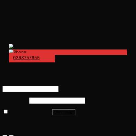
Thay pin laptop
Vệ sinh bảo dưỡng laptop
Sửa máy in tại nhà
BÁO GIÁ
BẢO HÀNH
GIỚI THIỆU
0368757655
Đăng nhập
Tên tài khoản hoặc địa chỉ email
*
Mật khẩu
*
Ghi nhớ mật khẩu
Đăng nhập
Quên mật khẩu?