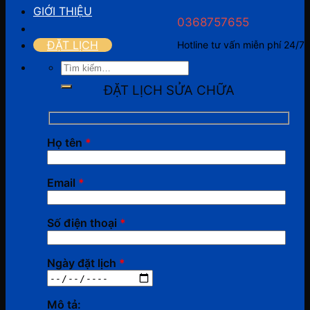
GIỚI THIỆU
0368757655
ĐẶT LỊCH
Hotline tư vấn miễn phí 24/7
Tìm
kiếm:
ĐẶT LỊCH SỬA CHỮA
Họ tên
*
Email
*
Số điện thoại
*
Ngày đặt lịch
*
Mô tả: