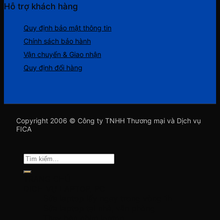
Hỗ trợ khách hàng
Quy định bảo mật thông tin
Chính sách bảo hành
Vận chuyển & Giao nhận
Quy định đổi hàng
Copyright 2006 © Công ty TNHH Thương mại và Dịch vụ
FICA
Tìm
kiếm:
TRANG CHỦ
DỊCH VỤ LAPTOP, PC
Sửa laptop lấy ngay trong vòng 1h
Sửa laptop tại nhà, văn phòng
Thay bàn phím laptop