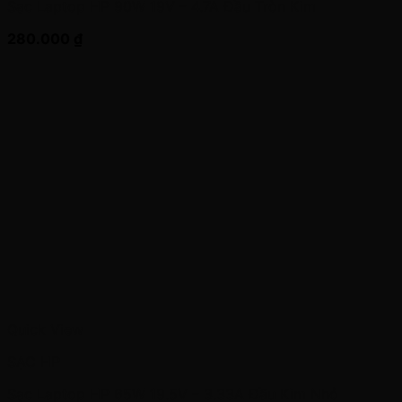
Sạc Laptop HP 90W 19V – 4.7A Đầu Tròn Kim
280.000
₫
Quick View
SẠC HP
Sạc Laptop HP 65W 19.5V – 3.33A Đầu Kim Nhỏ