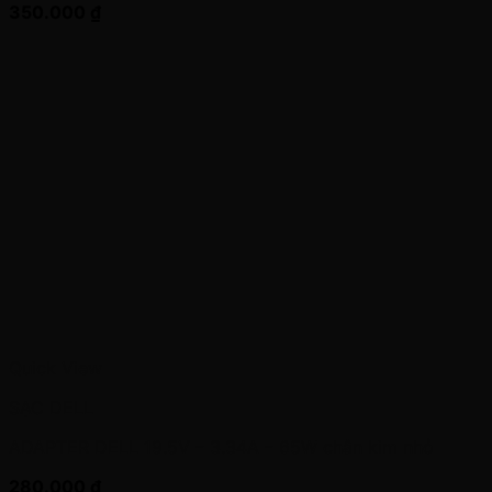
350.000
₫
Quick View
SẠC DELL
ADAPTER DELL 19.5V – 3.34A – 65W chân kim nhỏ
280.000
₫