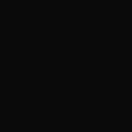
Trang chủ
/
SẠC LAPTOP
/
MACBOOK