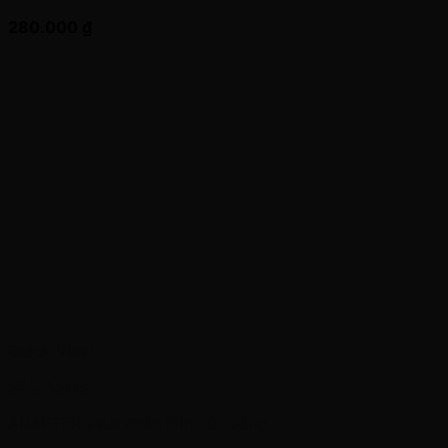
280.000
₫
Quick View
SẠC ASUS
ADAPTER asus chân kim củ vuông