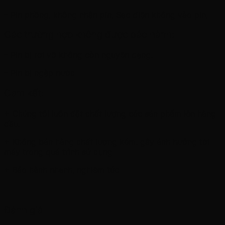
– Pin phồng, không nhận pin, Sạc điện không vào pin,
Các trường hợp không được bảo hành:
– Pin bị rơi vỡ không còn nguyên dạng.
– Pin bị ngập nước
Cam kết:
+ Chúng tôi luôn đặt chất lượng các sản phẩm lên hàng
đầu.
+ Không bán hàng chất lượng kém. gây ảnh hưởng tới
máy trong quá trình sử dụng
+ Bảo hành nhanh, nghiêm túc
Đánh giá