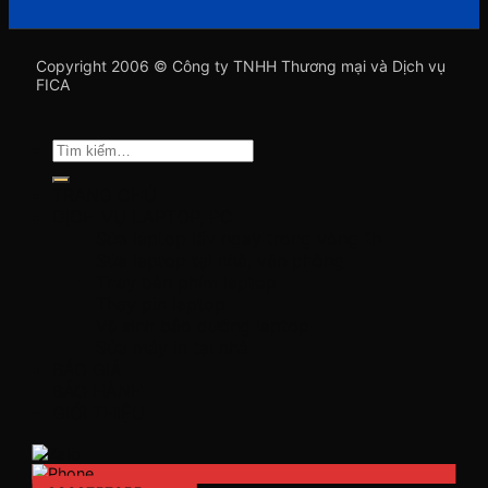
Copyright 2006 © Công ty TNHH Thương mại và Dịch vụ
FICA
Tìm
kiếm:
TRANG CHỦ
DỊCH VỤ LAPTOP, PC
Sửa laptop lấy ngay trong vòng 1h
Sửa laptop tại nhà, văn phòng
Thay bàn phím laptop
Thay pin laptop
Vệ sinh bảo dưỡng laptop
Sửa máy in tại nhà
BÁO GIÁ
BẢO HÀNH
GIỚI THIỆU