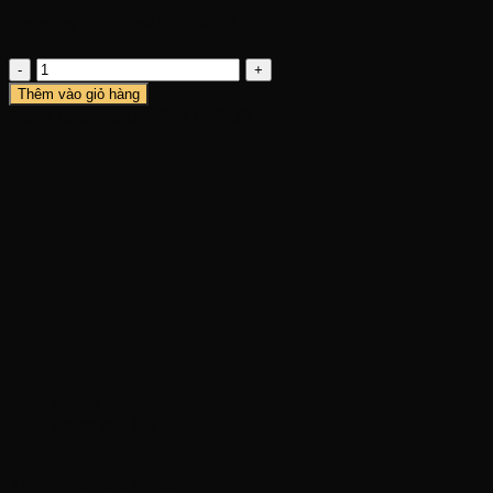
Pin asus x550, x450, x452L
Pin
asus
Thêm vào giỏ hàng
x550,
Danh mục:
ASUS
,
PIN LATOP
x450,
x452L
số
lượng
Mô tả
Đánh giá (0)
Thông số kỹ thuật