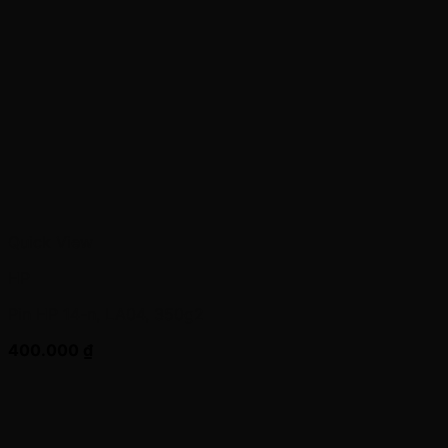
Quick View
HP
Pin HP 14-n, LA04, 350g2
400.000
₫