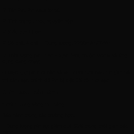
☑ Tên Pin: Pin Asus X450
☑ Tình trạng : mới, nguyên hộp
☑ Kiểu pin: Li-on
☑ Số cell: 4 cell ⛔ Dung lượng: 2200mAh/32Wh
☑ Thời lượng pin : 1.5h – 2,5h (Phụ thuộc Model và ứng
dụng đang chạy)
⛔ MẸO giữ pin mới bền và lâu: dưới 10% báo pin gần hết
thì cắm sạc, tránh để Pin bị kiệt 0% rồi mới sạc
Chính sách bảo hành
1 đổi 1 trong vòng 12 tháng
Bảo hành trong các trường hợp:
– Dung lượng pin sụt giảm quá 50% trong thời gian bảo
hành