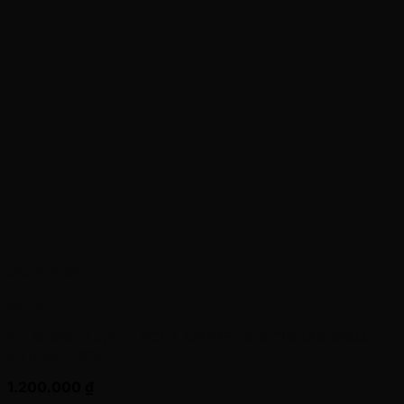
Quick View
ACER
Pin Battery Laptop ACER ASPIRE F5-573G (AS16B8J,
AS16B5J) XỊN
1.200.000
₫