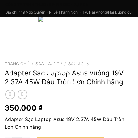
Skip
CÔNG TY TNHH THƯƠNG MẠI & DỊCH VỤ FICA
to
Địa chỉ: 119 Ngô Quyền - P. Lê Thanh Nghị - TP. Hải Phòng(Hải Dương cũ)
content
TRANG CHỦ
/
SẠC LAPTOP
/
SẠC ASUS
Adapter Sạc Laptop Asus vuông 19V
2.37A 45W Đầu Tròn Lớn Chính hãng
350.000
₫
Adapter Sạc Laptop Asus 19V 2.37A 45W Đầu Tròn
Lớn Chính hãng