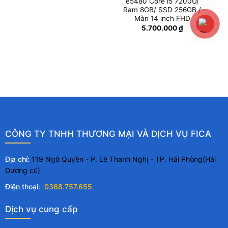
e5480 Core i5 7200U/
Ram 8GB/ SSD 256GB /
Màn 14 inch FHD
5.700.000
₫
CÔNG TY TNHH THƯƠNG MẠI VÀ DỊCH VỤ FICA
Địa chỉ:
119 Ngô Quyền - P. Lê Thanh Nghị - TP. Hải Phòng(Hải
Dương cũ)
Điện thoại:
0368.757.655
Dịch vụ cung cấp