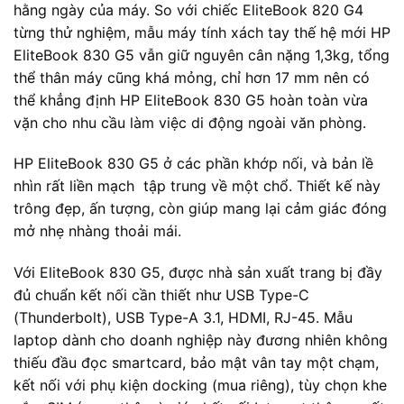
hằng ngày của máy. So với chiếc EliteBook 820 G4
từng thử nghiệm, mẫu máy tính xách tay thế hệ mới HP
EliteBook 830 G5 vẫn giữ nguyên cân nặng 1,3kg, tổng
thể thân máy cũng khá mỏng, chỉ hơn 17 mm nên có
thể khẳng định HP EliteBook 830 G5 hoàn toàn vừa
vặn cho nhu cầu làm việc di động ngoài văn phòng.
HP EliteBook 830 G5 ở các phần khớp nối, và bản lề
nhìn rất liền mạch tập trung về một chổ. Thiết kế này
trông đẹp, ấn tượng, còn giúp mang lại cảm giác đóng
mở nhẹ nhàng thoải mái.
Với EliteBook 830 G5, được nhà sản xuất trang bị đầy
đủ chuẩn kết nối cần thiết như USB Type-C
(Thunderbolt), USB Type-A 3.1, HDMI, RJ-45. Mẫu
laptop dành cho doanh nghiệp này đương nhiên không
thiếu đầu đọc smartcard, bảo mật vân tay một chạm,
kết nối với phụ kiện docking (mua riêng), tùy chọn khe