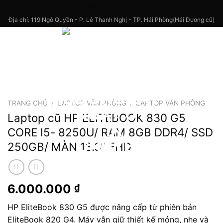
Skip
CÔNG TY TNHH THƯƠNG MẠI & DỊCH VỤ FICA
to
Địa chỉ: 119 Ngô Quyền - P. Lê Thanh Nghị - TP. Hải Phòng(Hải Dương cũ)
content
TRANG CHỦ
/
LAPTOP VĂN PHÒNG
/
LAPTOP VĂN PHÒNG
Laptop cũ HP ELITEBOOK 830 G5
CORE I5- 8250U/ RAM 8GB DDR4/ SSD
250GB/ MÀN 13.3″ FHD
6.000.000
₫
HP EliteBook 830 G5 được nâng cấp từ phiên bản
EliteBook 820 G4. Máy vẫn giữ thiết kế mỏng, nhẹ và