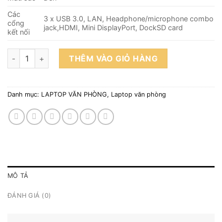
Các
3 x USB 3.0, LAN, Headphone/microphone combo
cổng
jack,HDMI, Mini DisplayPort, DockSD card
kết nối
Laptop Dell Latitude E7470 (I5 6300/8GB/SSD M2 256GB/14.
THÊM VÀO GIỎ HÀNG
Danh mục:
LAPTOP VĂN PHÒNG
,
Laptop văn phòng
MÔ TẢ
ĐÁNH GIÁ (0)