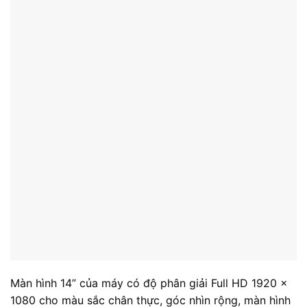
Bàn phím, Touchpad
Bàn phím của Dell Latitude E7470 có thiết kế khoảng
cách phím rộng rãi, hành trình phím vừa phải giúp bạn
có được tốc độ gõ văn bản rất ấn tượng và ít bị nhầm
chữ.