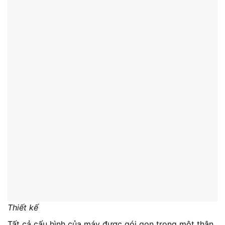
Thiết kế
Tất cả cấu hình của máy được gói gọn trong một thân
hình mảnh mai, với cân nặng 1,48kg, độ dày chỉ 2cm,
cùng các kích thước dài x rộng: 33cm x 23cm. Mặt
trên của máy là hợp kim Magie tạo nên sự chắc chắn,
bền bỉ cho bao thế hệ Latitude, chính giữa lưng máy là