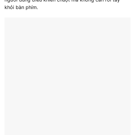
Thời lượng pin của máy khá ấn tượng khi chúng tôi thử
nghiệm xem clip trên youtube độ phân giải FullHD,
máy có thể trụ được đến 4,5 giờ đồng hồ, có được
điều này là nhờ con chip thế hệ mới cho khả năng tiết
kiệm pin tốt hơn
KẾT LUẬN
Dell Latitude E7470 đáp ứng gần như mọi yêu cầu với
một chiếc laptop doanh nhân cần có: một màn hình
sáng và sắc nét, hiệu suất tổng thể vững chắc, một
bàn phím thoải mái, thời lượng pin dài.