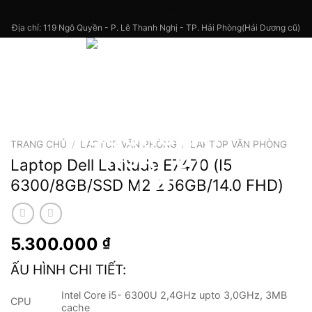
Skip
CÔNG TY TNHH THƯƠNG MẠI & DỊCH VỤ FICA
to
Địa chỉ: 119 Ngô Quyền - P. Lê Thanh Nghị - TP. Hải Phòng(Hải Dương cũ)
content
TRANG CHỦ
/
LAPTOP VĂN PHÒNG
/
LAPTOP VĂN PHÒNG
Laptop Dell Latitude E7470 (I5
6300/8GB/SSD M2 256GB/14.0 FHD)
5.300.000
₫
ẤU HÌNH CHI TIẾT:
Intel Core i5- 6300U 2,4GHz upto 3,0GHz, 3MB
CPU
cache