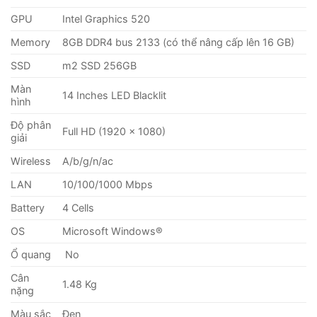
GPU
Intel Graphics 520
Memory
8GB DDR4 bus 2133 (có thể nâng cấp lên 16 GB)
SSD
m2 SSD 256GB
Màn
14 Inches LED Blacklit
hình
Độ phân
Full HD (1920 x 1080)
giải
Wireless
A/b/g/n/ac
LAN
10/100/1000 Mbps
Battery
4 Cells
OS
Microsoft Windows®
Ổ quang
No
Cân
1.48 Kg
nặng
Màu sắc
Đen