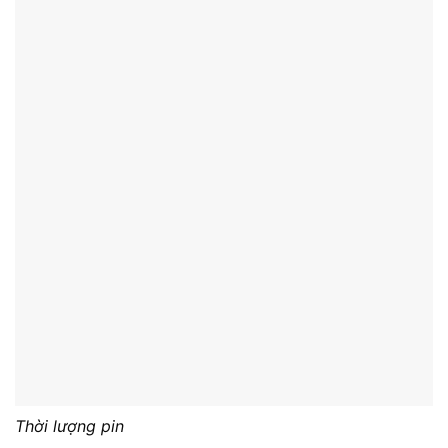
Dương cũ)
Điện thoại:
0368.757.655
Dịch vụ cung cấp
Sửa máy in tại nhà
Sửa laptop tại nhà, văn phòng
Thay bàn phím laptop
Thay pin laptop
Vệ sinh bảo dưỡng laptop
Sửa laptop lấy ngay trong 1 giờ
Hỗ trợ khách hàng
Quy định bảo mật thông tin
Chính sách bảo hành