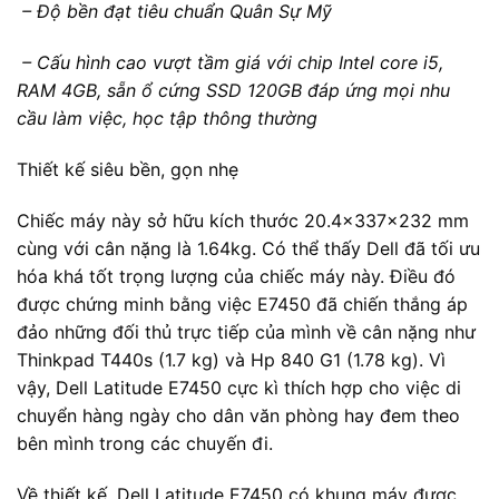
– Độ bền đạt tiêu chuẩn Quân Sự Mỹ
– Cấu hình cao vượt tầm giá với chip Intel core i5,
RAM 4GB, sẵn ổ cứng SSD 120GB đáp ứng mọi nhu
cầu làm việc, học tập thông thường
Thiết kế siêu bền, gọn nhẹ
Chiếc máy này sở hữu kích thước 20.4x337x232 mm
cùng với cân nặng là 1.64kg. Có thể thấy Dell đã tối ưu
hóa khá tốt trọng lượng của chiếc máy này. Điều đó
được chứng minh bằng việc E7450 đã chiến thắng áp
đảo những đối thủ trực tiếp của mình về cân nặng như
Thinkpad T440s (1.7 kg) và Hp 840 G1 (1.78 kg). Vì
vậy, Dell Latitude E7450 cực kì thích hợp cho việc di
chuyển hàng ngày cho dân văn phòng hay đem theo
bên mình trong các chuyến đi.
Về thiết kế, Dell Latitude E7450 có khung máy được