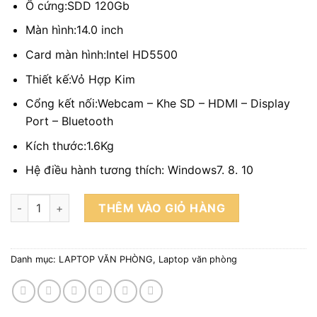
Ổ cứng:SDD 120Gb
Màn hình:14.0 inch
Card màn hình:Intel HD5500
Thiết kế:Vỏ Hợp Kim
Cổng kết nối:Webcam – Khe SD – HDMI – Display
Port – Bluetooth
Kích thước:1.6Kg
Hệ điều hành tương thích: Windows7. 8. 10
Laptop Dell 7450 (I5 5200/4GB/120GB /14.0 HD) số lượng
THÊM VÀO GIỎ HÀNG
Danh mục:
LAPTOP VĂN PHÒNG
,
Laptop văn phòng