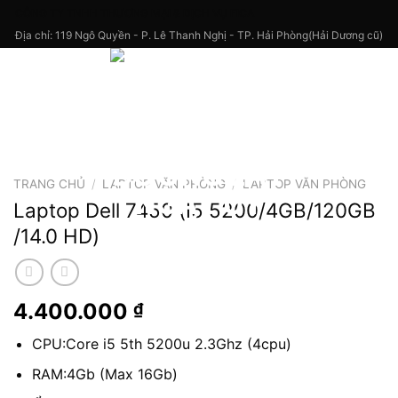
Skip
CÔNG TY TNHH THƯƠNG MẠI & DỊCH VỤ FICA
to
Địa chỉ: 119 Ngô Quyền - P. Lê Thanh Nghị - TP. Hải Phòng(Hải Dương cũ)
content
TRANG CHỦ
/
LAPTOP VĂN PHÒNG
/
LAPTOP VĂN PHÒNG
Laptop Dell 7450 (I5 5200/4GB/120GB
/14.0 HD)
4.400.000
₫
CPU:Core i5 5th 5200u 2.3Ghz (4cpu)
RAM:4Gb (Max 16Gb)