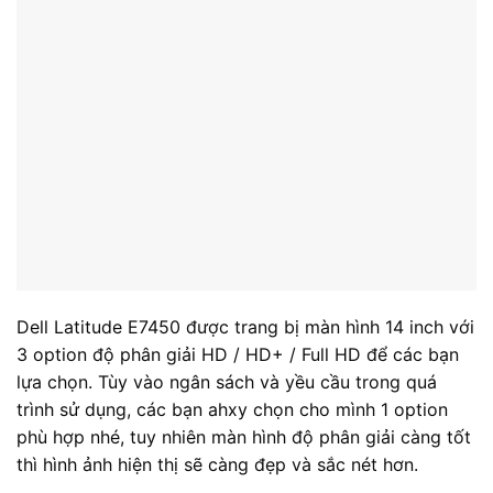
Dell Latitude E7450 được trang bị màn hình 14 inch với
3 option độ phân giải HD / HD+ / Full HD để các bạn
lựa chọn. Tùy vào ngân sách và yều cầu trong quá
trình sử dụng, các bạn ahxy chọn cho mình 1 option
phù hợp nhé, tuy nhiên màn hình độ phân giải càng tốt
thì hình ảnh hiện thị sẽ càng đẹp và sắc nét hơn.
Âm thanh chất lượng
Khá giống với nhiều mẫu notebook hay ultrabook
trong dòng Latitude Series, cạnh trước của thân máy