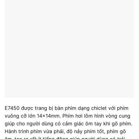
E7450 được trang bị bàn phím dạng chiclet với phím
vuông cỡ lớn 14x14mm. Phím hơi lõm hình vòng cung
giúp cho người dùng có cảm giác ôm tay khi gõ phím.
Hành trình phím vừa phải, độ nảy phím tốt, phím gõ
êm, tạo ra rất ít tiếng động giúp người dùng có trải
nghiệm gõ phím rất sướng tay.
Cổng kết nối đa dạng