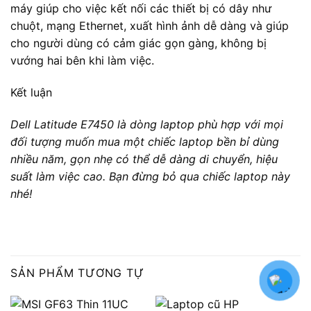
LAPTOP GAMING
LAPTOP VĂN PHÒNG
MSI GF63 Thin 11UC Core
Laptop cũ HP ELITEBOOK
i5 11400H / 8GB / 512 GB
830 G5 CORE I5- 8250U/
/4GB RTX3050 4GB /
RAM 8GB DDR4/ SSD
15.6 FHD 144Hz / Win11
250GB/ MÀN 13.3″ FHD
17.500.000
₫
6.000.000
₫
CÔNG TY TNHH THƯƠNG MẠI VÀ DỊCH VỤ FICA