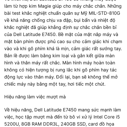
làm từ hợp kim Magie giúp cho máy chắc chắn. Những
bài test khắc nghiệt chuẩn quân sự Mỹ MIL-STD-810G
về khả năng chống chịu va đập, bụi bẩn và nhiệt độ
khắc nghiệt đã giúp khẳng định sự chắc chắn bền bỉ
của Dell Latitude E7450. Bề mặt của mặt nắp máy và
mặt bàn phím được phủ cao su cho cảm giác khi chạm
vào và khi gõ phím khá là mịn, cảm giác rất sướng tay.
Bản lề được làm bằng kim loại và gắn kết giữa màn
hình và thân máy rất chắc. Màn hình máy hoàn toàn
không có hiện tượng bị rung lắc khi gõ phím hay tác
động lực vào thân máy. Đổi lại, bạn sẽ không thể mở
chiếc máy này bằng một tay, hơi tiếc một chút.
Hiệu năng làm việc mượt mà
Về hiệu năng, Dell Latitude E7450 mang sức mạnh làm
việc, học tập mượt mà đến từ bô vi xử lý Intel Core i5
5200U, 8GB RAM DDR3L, 240GB SSD, card đồ họa