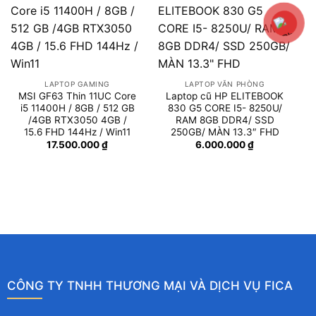
Địa chỉ:
119 Ngô Quyền - P. Lê Thanh Nghị - TP. Hải Phòng(Hải
Dương cũ)
Điện thoại:
0368.757.655
Dịch vụ cung cấp
Sửa máy in tại nhà
Sửa laptop tại nhà, văn phòng
Thay bàn phím laptop
Thay pin laptop
Vệ sinh bảo dưỡng laptop
Sửa laptop lấy ngay trong 1 giờ
Hỗ trợ khách hàng
Quy định bảo mật thông tin