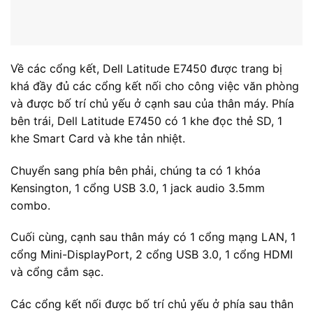
Các cổng kết nối được bố trí chủ yếu ở phía sau thân
máy giúp cho việc kết nối các thiết bị có dây như
chuột, mạng Ethernet, xuất hình ảnh dễ dàng và giúp
cho người dùng có cảm giác gọn gàng, không bị
vướng hai bên khi làm việc.
Kết luận
Dell Latitude E7450 là dòng laptop phù hợp với mọi
đối tượng muốn mua một chiếc laptop bền bỉ dùng
nhiều năm, gọn nhẹ có thể dễ dàng di chuyển, hiệu
suất làm việc cao. Bạn đừng bỏ qua chiếc laptop này
nhé!
SẢN PHẨM TƯƠNG TỰ