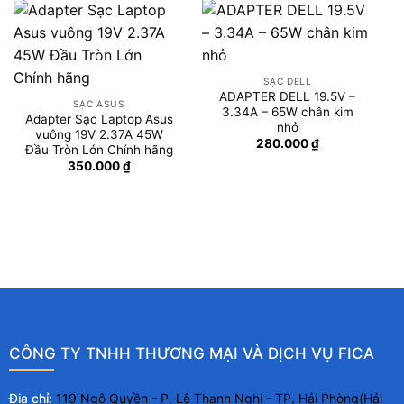
SẠC DELL
ADAPTER DELL 19.5V –
SẠC ASUS
3.34A – 65W chân kim
Adapter Sạc Laptop Asus
nhỏ
vuông 19V 2.37A 45W
280.000
₫
Đầu Tròn Lớn Chính hãng
350.000
₫
CÔNG TY TNHH THƯƠNG MẠI VÀ DỊCH VỤ FICA
Địa chỉ:
119 Ngô Quyền - P. Lê Thanh Nghị - TP. Hải Phòng(Hải