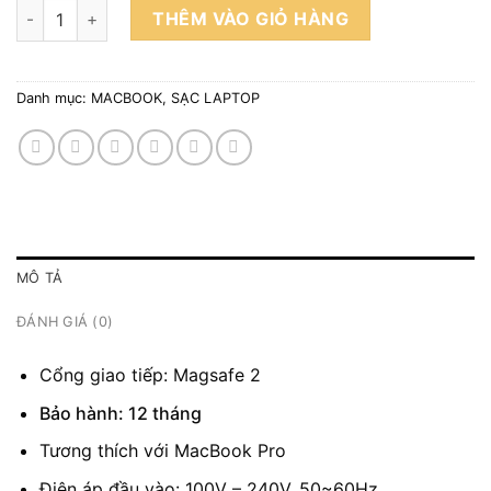
Sạc Adapter Apple Macbook 16.5V 3.65A 60W MagSafe 2 Chí
THÊM VÀO GIỎ HÀNG
Danh mục:
MACBOOK
,
SẠC LAPTOP
MÔ TẢ
ĐÁNH GIÁ (0)
Cổng giao tiếp: Magsafe 2
Bảo hành: 12 tháng
Tương thích với MacBook Pro
Điện áp đầu vào: 100V – 240V, 50~60Hz