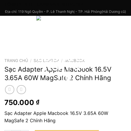
Skip
CÔNG TY TNHH THƯƠNG MẠI & DỊCH VỤ FICA
to
Địa chỉ: 119 Ngô Quyền - P. Lê Thanh Nghị - TP. Hải Phòng(Hải Dương cũ)
content
TRANG CHỦ
/
SẠC LAPTOP
/
MACBOOK
Sạc Adapter Apple Macbook 16.5V
3.65A 60W MagSafe 2 Chính Hãng
750.000
₫
Sạc Adapter Apple Macbook 16.5V 3.65A 60W
MagSafe 2 Chính Hãng