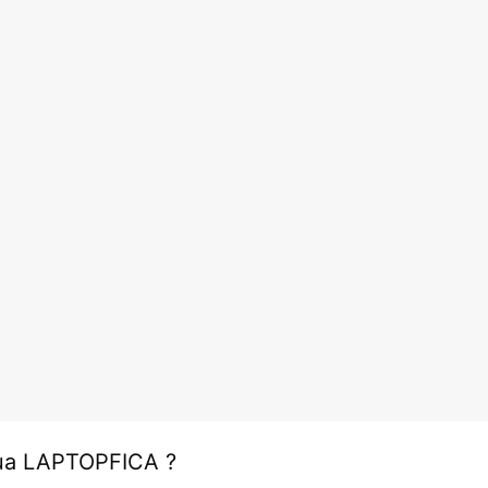
của
LAPTOPFICA
?