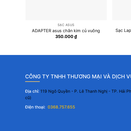
SẠC ASUS
Sạc Lap
ADAPTER asus chân kim củ vuông
350.000
₫
CÔNG TY TNHH THƯƠNG MẠI VÀ DỊCH V
Địa chỉ:
119 Ngô Quyền - P. Lê Thanh Nghị - TP. Hải 
cũ)
Điện thoại:
0368.757.655