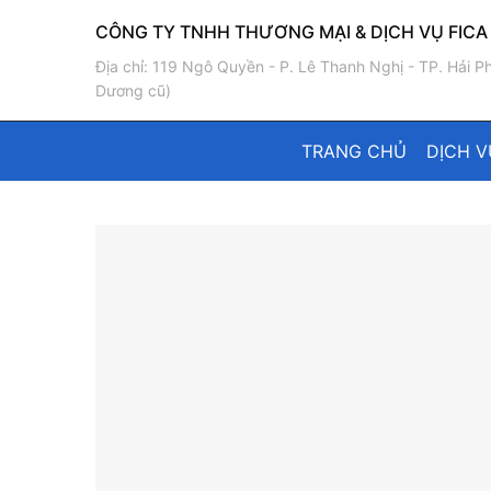
Skip
CÔNG TY TNHH THƯƠNG MẠI & DỊCH VỤ FICA
to
content
Địa chỉ: 119 Ngô Quyền - P. Lê Thanh Nghị - TP. Hải P
Dương cũ)
TRANG CHỦ
DỊCH V