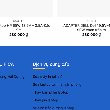
SẠC HP
SẠC DELL
top HP 65W 18.5V – 3.5A Đầu
ADAPTER DELL Dell 19.5V-
Kim
90W chân tròn to
280.000
₫
280.000
₫
Ụ FICA
Dịch vụ cung cấp
Phòng(Hải Dương
Sửa máy in tại nhà
Sửa laptop tại nhà, văn phòng
Thay bàn phím laptop
Thay pin laptop
Vệ sinh bảo dưỡng laptop