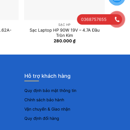
0368757655
SẠC HP
4.62A-
Sạc Laptop HP 90W 19V – 4.7A Đầu
Sạc Ada
Tròn Kim
180W S
280.000
₫
Hỗ trợ khách hàng
Quy định bảo mật thông tin
Chính sách bảo hành
Vận chuyển & Giao nhận
Quy định đổi hàng