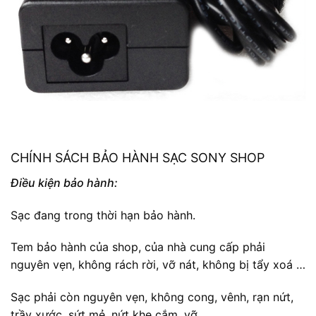
CHÍNH SÁCH BẢO HÀNH SẠC SONY SHOP
Điều kiện bảo hành:
Sạc đang trong thời hạn bảo hành.
Tem bảo hành của shop, của nhà cung cấp phải
nguyên vẹn, không rách rời, vỡ nát, không bị tẩy xoá …
Sạc phải còn nguyên vẹn, không cong, vênh, rạn nứt,
trầy xước, sứt mẻ, nứt khe cắm, vỡ…