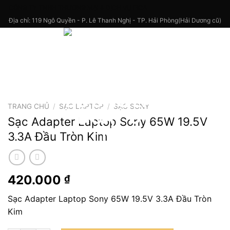
Skip
CÔNG TY TNHH THƯƠNG MẠI & DỊCH VỤ FICA
to
Địa chỉ: 119 Ngô Quyền - P. Lê Thanh Nghị - TP. Hải Phòng(Hải Dương cũ)
content
TRANG CHỦ
/
SẠC LAPTOP
/
SẠC SONY
Sạc Adapter Laptop Sony 65W 19.5V
3.3A Đầu Tròn Kim
420.000
₫
Sạc Adapter Laptop Sony 65W 19.5V 3.3A Đầu Tròn
Kim