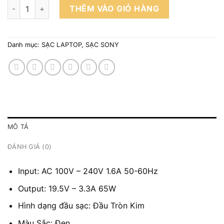
Sạc Adapter Laptop Sony 65W 19.5V 3.3A Đầu Tròn Kim số lư
THÊM VÀO GIỎ HÀNG
Danh mục:
SẠC LAPTOP
,
SẠC SONY
MÔ TẢ
ĐÁNH GIÁ (0)
Input: AC 100V – 240V 1.6A 50-60Hz
Output: 19.5V – 3.3A 65W
Hình dạng đầu sạc: Đầu Tròn Kim
Màu Sắc: Đen